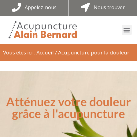
Appelez-nous
Nous trouver
Vous êtes ici :
Accueil
/
Acupuncture pour la douleur
Atténuez votre douleur
grâce à l'acupuncture