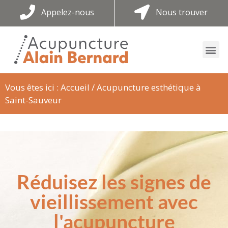
Appelez-nous
Nous trouver
Vous êtes ici :
Accueil
/
Acupuncture esthétique à
Saint-Sauveur
Réduisez les signes de
vieillissement avec
l'acupuncture